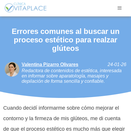
Errores comunes al buscar un
proceso estético para realzar
glúteos
Valentina Pizarro Olivares
24-01-26
Redactora de contenidos de estética, interesada
en informar sobre aparatología, masajes y
depilación de forma sencilla y confiable.
Cuando decidí informarme sobre cómo mejorar el
contorno y la firmeza de mis glúteos, me di cuenta
de que el proceso estético es mucho más que elegir