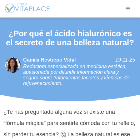
¿Por qué el ácido hialurónico es
el secreto de una belleza natural?
Camila Restrepo Vidal
19-11-25
Redactora especializada en medicina estética,
apasionada por difundir información clara y
segura sobre tratamientos faciales y técnicas de
rejuvenecimiento.
¿Te has preguntado alguna vez si existe una
“fórmula mágica” para sentirte cómoda con tu reflejo,
sin perder tu esencia? 🤔 La belleza natural es ese