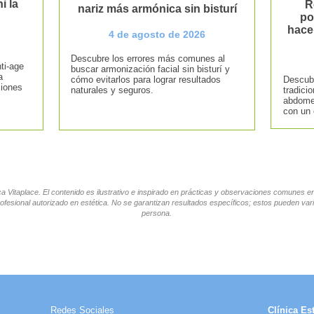
i la
R
nariz más armónica sin bisturí
po
hace
4 de agosto de 2026
Descubre los errores más comunes al
ti-age
buscar armonización facial sin bisturí y
a
cómo evitarlos para lograr resultados
Descubr
ciones
naturales y seguros.
tradici
abdomen
con un 
tica Vitaplace. El contenido es ilustrativo e inspirado en prácticas y observaciones comunes 
ofesional autorizado en estética. No se garantizan resultados específicos; estos pueden vari
persona.
Redes Sociales
Clínica Est