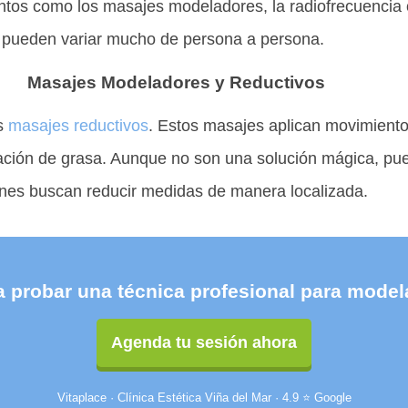
ntos como los masajes modeladores, la radiofrecuencia o
, pueden variar mucho de persona a persona.
Masajes Modeladores y Reductivos
os
masajes reductivos
. Estos masajes aplican movimiento
lización de grasa. Aunque no son una solución mágica, p
enes buscan reducir medidas de manera localizada.
a probar una técnica profesional para modela
Agenda tu sesión ahora
Vitaplace · Clínica Estética Viña del Mar · 4.9 ⭐ Google