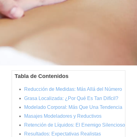
Tabla de Contenidos
Reducción de Medidas: Más Allá del Número
Grasa Localizada: ¿Por Qué Es Tan Difícil?
Modelado Corporal: Más Que Una Tendencia
Masajes Modeladores y Reductivos
Retención de Líquidos: El Enemigo Silencioso
Resultados: Expectativas Realistas