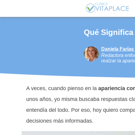
Qué Signific
Daniela Faría
Redactora enfoc
realzar la apari
A veces, cuando pienso en la
apariencia co
unos años, yo misma buscaba respuestas cla
entendía del todo. Por eso, hoy quiero compa
decisiones más informadas.