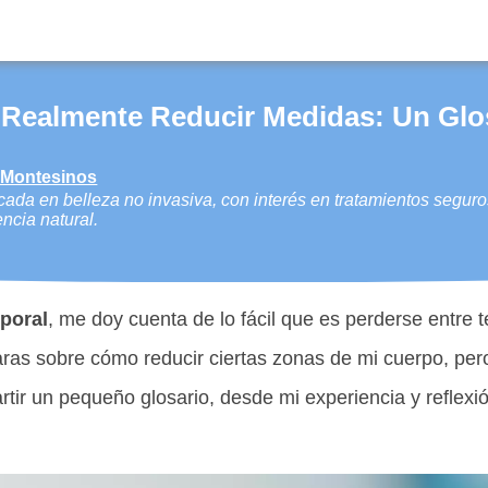
a Realmente Reducir Medidas: Un Glo
s Montesinos
ada en belleza no invasiva, con interés en tratamientos seguro
encia natural.
rporal
, me doy cuenta de lo fácil que es perderse entre
ras sobre cómo reducir ciertas zonas de mi cuerpo, pe
rtir un pequeño glosario, desde mi experiencia y reflexi