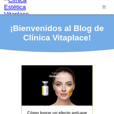
¡Bienvenidos al Blog de
Clínica Vitaplace!
Cómo lograr un efecto anti-age