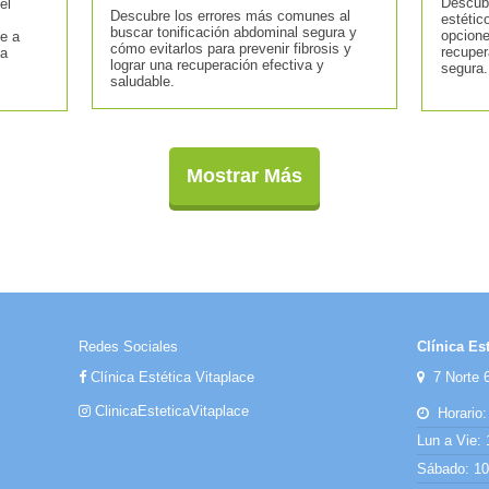
Descub
el
Descubre los errores más comunes al
estétic
buscar tonificación abdominal segura y
opcione
te a
cómo evitarlos para prevenir fibrosis y
recuper
na
lograr una recuperación efectiva y
segura.
saludable.
Mostrar Más
Redes Sociales
Clínica Est
Clínica Estética Vitaplace
7 Norte 6
ClinicaEsteticaVitaplace
Horario:
Lun a Vie: 
Sábado: 10: