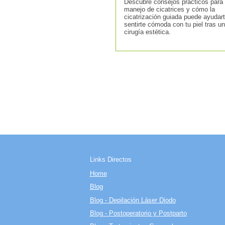
Descubre consejos prácticos para 
manejo de cicatrices y cómo la
cicatrización guiada puede ayudar
sentirte cómoda con tu piel tras u
cirugía estética.
Links Directos
Home
Blog
Blog - Depilación Láser Diodo
Blog - Postoperatorio y Postparto