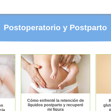
Postoperatorio y Postparto
Cómo enfrenté la retención de
R
líquidos postparto y recuperé
glut
en
mi figura
p
cia