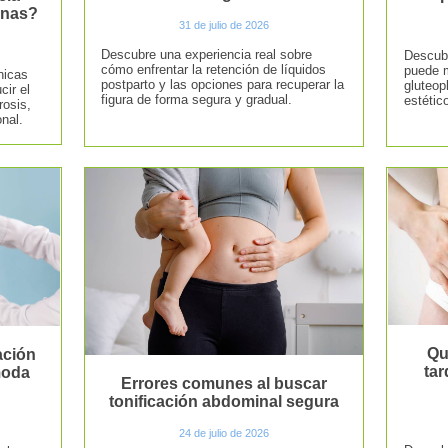
rnas?
31 de julio de 2026
Descubre una experiencia real sobre
Descubr
cómo enfrentar la retención de líquidos
puede m
nicas
postparto y las opciones para recuperar la
gluteop
cir el
figura de forma segura y gradual.
estético
rosis,
nal.
Qu
ación
tar
moda
Errores comunes al buscar
tonificación abdominal segura
24 de julio de 2026