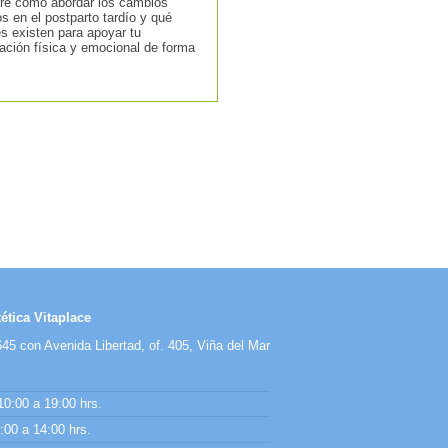
re cómo abordar los cambios
os en el postparto tardío y qué
s existen para apoyar tu
ación física y emocional de forma
ética Vitaplace
45 con Avenida Libertad, of. 405, Viña del Mar
10:00 a 19:00 hrs.
00 a 14:00 hrs.