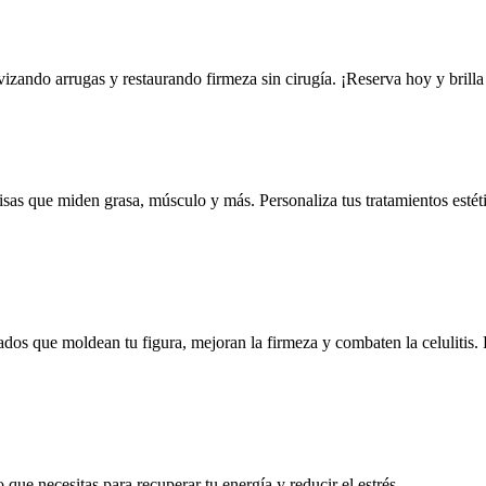
vizando arrugas y restaurando firmeza sin cirugía. ¡Reserva hoy y brill
 que miden grasa, músculo y más. Personaliza tus tratamientos estético
ados que moldean tu figura, mejoran la firmeza y combaten la celulitis. R
que necesitas para recuperar tu energía y reducir el estrés.