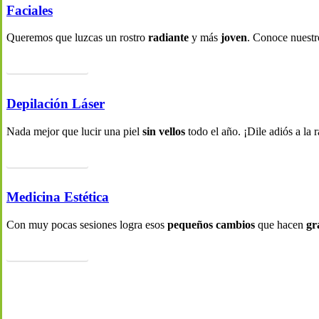
Faciales
Queremos que luzcas un rostro
radiante
y más
joven
. Conoce nuestr
Ir a esta Categoría
Depilación Láser
Nada mejor que lucir una piel
sin
vellos
todo el año. ¡Dile adiós a la r
Ir a esta Categoría
Medicina Estética
Con muy pocas sesiones logra esos
pequeños cambios
que hacen
gr
Ir a esta Categoría