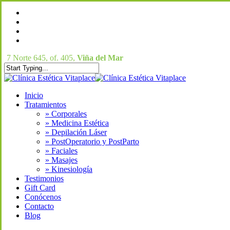
Skip
facebook
to
instagram
main
phone
content
email
7 Norte 645, of. 405,
Viña del Mar
Close
Search
Menu
Inicio
Tratamientos
» Corporales
» Medicina Estética
» Depilación Láser
» PostOperatorio y PostParto
» Faciales
» Masajes
» Kinesiología
Testimonios
Gift Card
Conócenos
Contacto
Blog