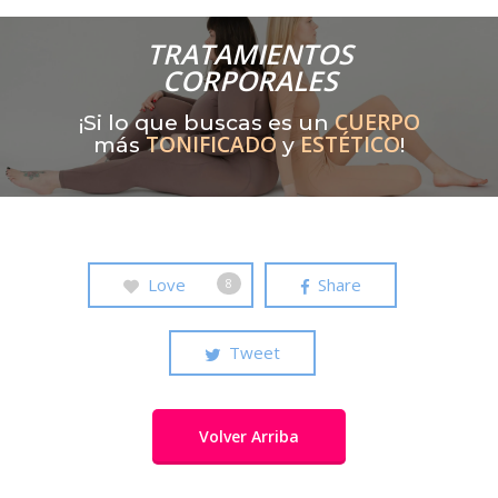
TRATAMIENTOS
CORPORALES
CUERPO
¡Si lo que buscas es un
TONIFICADO
ESTÉTICO
más
y
!
Love
Share
8
Tweet
Volver Arriba