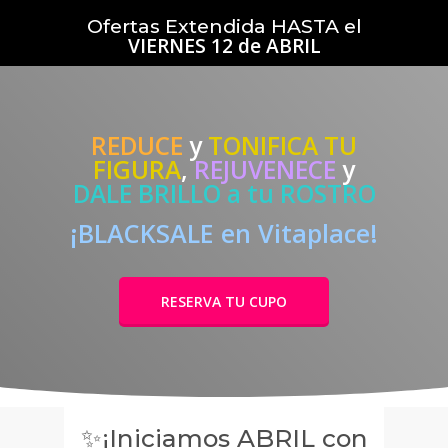
Skip
Ofertas Extendida HASTA el
to
VIERNES 12 de ABRIL
main
content
REDUCE
y
TONIFICA TU
FIGURA
,
REJUVENECE
y
DALE BRILLO a tu ROSTRO
¡BLACKSALE en Vitaplace!
RESERVA TU CUPO
✨¡Iniciamos ABRIL con