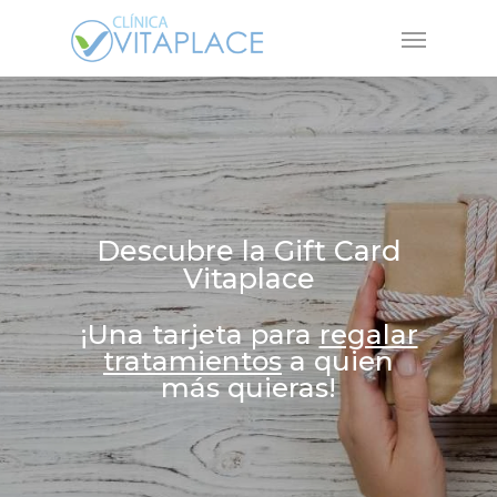
Skip
Menu
to
main
content
Descubre la Gift Card
Vitaplace
¡Una tarjeta para
regalar
tratamientos
a quien
más quieras!