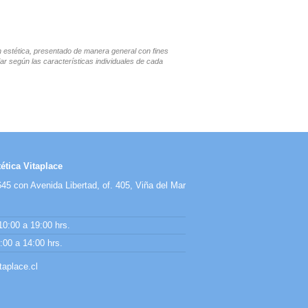
en estética, presentado de manera general con fines
ar según las características individuales de cada
ética Vitaplace
45 con Avenida Libertad, of. 405, Viña del Mar
10:00 a 19:00 hrs.
00 a 14:00 hrs.
aplace.cl