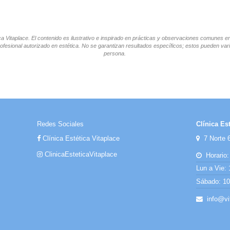
tica Vitaplace. El contenido es ilustrativo e inspirado en prácticas y observaciones comunes 
ofesional autorizado en estética. No se garantizan resultados específicos; estos pueden vari
persona.
Redes Sociales
Clínica Est
Clínica Estética Vitaplace
7 Norte 6
ClinicaEsteticaVitaplace
Horario:
Lun a Vie: 
Sábado: 10:
info@vit