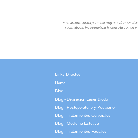
Este artículo forma parte del blog de Clínica Esté
informativos. No reemplaza la consulta con un pr
Links Directos
Home
Blog
Blog - Depilación Láser Diodo
Blog - Postoperatorio y Postparto
Blog - Tratamientos Corporales
Blog - Medicina Estética
Blog - Tratamientos Faciales