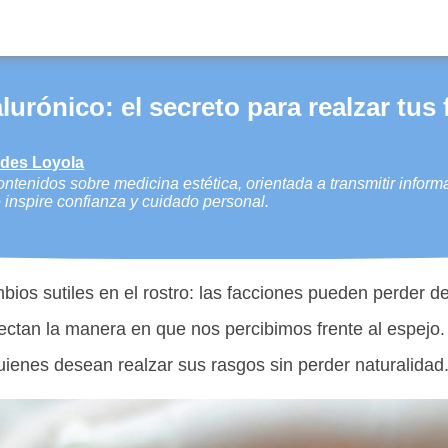
lurónico: el secreto para realzar tus
edes Loyola
ntenidos sobre medicina estética, orientada a transmitir inform
 inspire confianza y cuidado personal.
ios sutiles en el rostro: las facciones pueden perder de
ctan la manera en que nos percibimos frente al espejo.
uienes desean realzar sus rasgos sin perder naturalidad