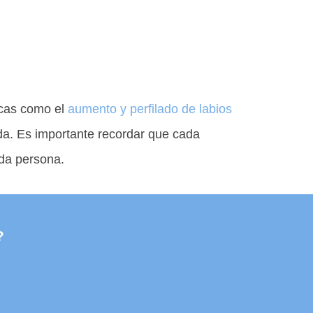
icas como el
aumento y perfilado de labios
da. Es importante recordar que cada
ada persona.
?