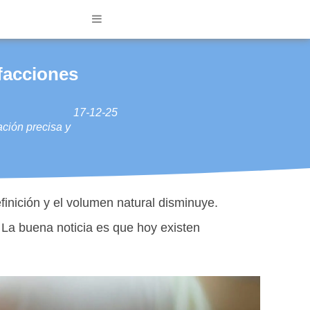
 facciones
17-12-25
ación precisa y
finición y el volumen natural disminuye.
 La buena noticia es que hoy existen
.