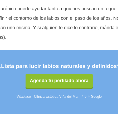
ialurónico puede ayudar tanto a quienes buscan un toqu
inir el contorno de los labios con el paso de los años. 
con uno misma. Y si alguien te dice lo contrario, mándale
s).
¿Lista para lucir labios naturales y definidos
Agenda tu perfilado ahora
Vitaplace · Clínica Estética Viña del Mar · 4.9 ⭐ Google