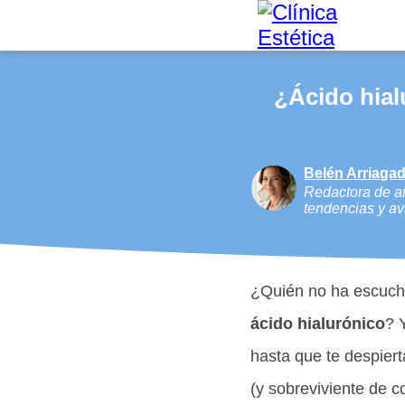
¿Ácido hial
Belén Arriagad
Redactora de ar
tendencias y av
¿Quién no ha escucha
ácido hialurónico
? 
hasta que te despiert
(y sobreviviente de 