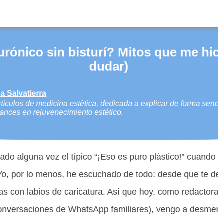
urónico sin bisturí? Mitos que me hici
dudar)
a Salvatierra
tículos de medicina estética, dedicada a explicar de forma senci
ances en rejuvenecimiento estético.
do alguna vez el típico “¡Eso es puro plástico!” cuando
Yo, por lo menos, he escuchado de todo: desde que te d
as con labios de caricatura. Así que hoy, como redactor
conversaciones de WhatsApp familiares), vengo a desmen