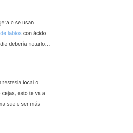
gera o se usan
de labios
con ácido
adie debería notarlo…
anestesia local o
cejas, esto te va a
ama suele ser más