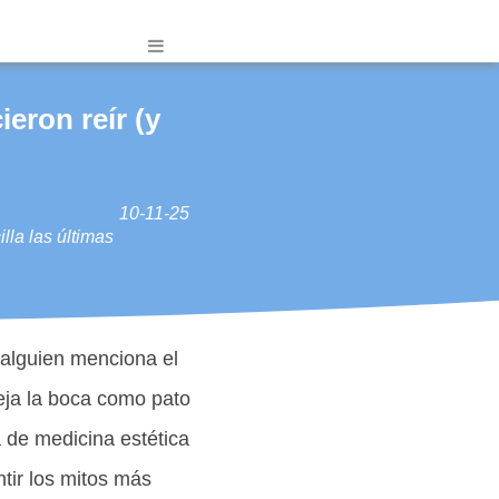
eron reír (y
10-11-25
lla las últimas
 alguien menciona el
eja la boca como pato
a de medicina estética
tir los mitos más