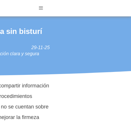
 sin bisturí
29-11-25
ción clara y segura
compartir información
procedimientos
 no se cuentan sobre
ejorar la firmeza