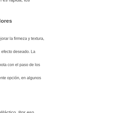
dores
rar la firmeza y textura,
l efecto deseado. La
nota con el paso de los
nte opción, en algunos
iláctico. Por eso,