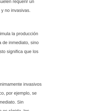
suelen requerir un
y no invasivas.
mula la producción
a de inmediato, sino
to significa que los
ínimamente invasivos
co, por ejemplo, se
mediato. Sin
 es rápida, los