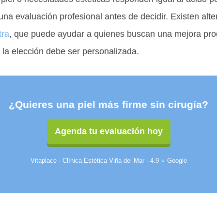
a evaluación profesional antes de decidir. Existen alte
tra
, que puede ayudar a quienes buscan una mejora prog
o la elección debe ser personalizada.
¿Quieres una piel más firme sin cirugía?
Agenda tu evaluación hoy
Vitaplace · Clínica Estética Viña del Mar · 4.9 ⭐ Google