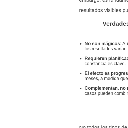
resultados visibles 
Verdades
No son mágicos:
Aun
los resultados varían
Requieren planifica
constancia es clave.
El efecto es progres
meses, a medida que 
Complementan, no 
casos pueden combina
No todos los tipos de