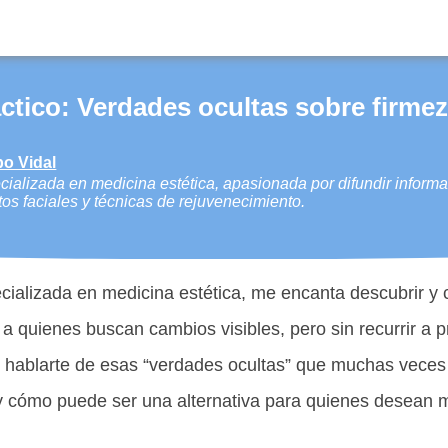
áctico: Verdades ocultas sobre firmeza
po Vidal
ializada en medicina estética, apasionada por difundir informa
tos faciales y técnicas de rejuvenecimiento.
ializada en medicina estética, me encanta descubrir y 
a quienes buscan cambios visibles, pero sin recurrir a 
o hablarte de esas “verdades ocultas” que muchas veces
 cómo puede ser una alternativa para quienes desean m