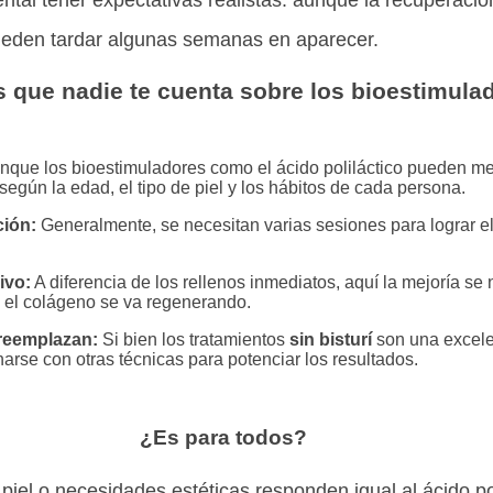
pueden tardar algunas semanas en aparecer.
 que nadie te cuenta sobre los bioestimula
que los bioestimuladores como el ácido poliláctico pueden mejo
 según la edad, el tipo de piel y los hábitos de cada persona.
ción:
Generalmente, se necesitan varias sesiones para lograr e
ivo:
A diferencia de los rellenos inmediatos, aquí la mejoría se 
el colágeno se va regenerando.
reemplazan:
Si bien los tratamientos
sin bisturí
son una excele
rse con otras técnicas para potenciar los resultados.
¿Es para todos?
 piel o necesidades estéticas responden igual al ácido pol