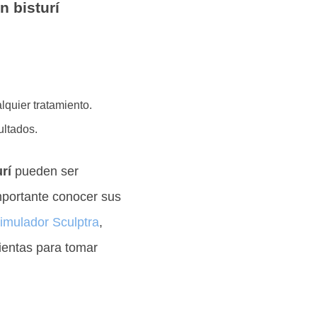
n bisturí
quier tratamiento.
ultados.
urí
pueden ser
mportante conocer sus
imulador Sculptra
,
ientas para tomar