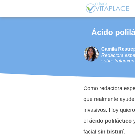
Ácido polil
Camila Restre
Redactora espec
sobre tratamien
Como redactora espec
que realmente ayude 
invasivos. Hoy quier
el
ácido poliláctico
y
facial
sin bisturí
.