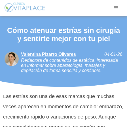
Cómo atenuar estrías sin cirugía
y sentirte mejor con tu piel
Valentina Pizarro Olivares
04-01-26
Redactora de contenidos de estética, interesada
en informar sobre aparatología, masajes y
depilación de forma sencilla y confiable.
Las estrías son una de esas marcas que muchas
veces aparecen en momentos de cambio: embarazo,
crecimiento rápido o variaciones de peso. Aunque