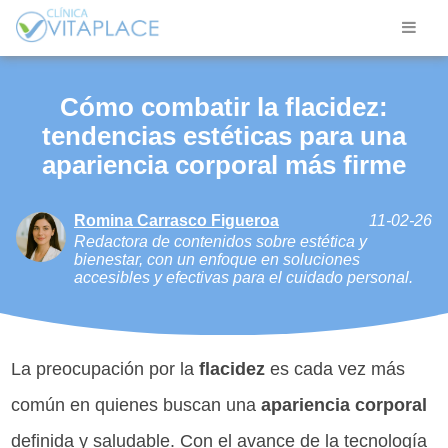
Cómo combatir la flacidez:
tendencias estéticas para una
apariencia corporal más firme
Romina Carrasco Figueroa
11-02-26
Redactora de contenidos sobre estética y
bienestar, con un enfoque en soluciones
accesibles y efectivas para el cuidado personal.
La preocupación por la
flacidez
es cada vez más
común en quienes buscan una
apariencia corporal
definida y saludable. Con el avance de la tecnología