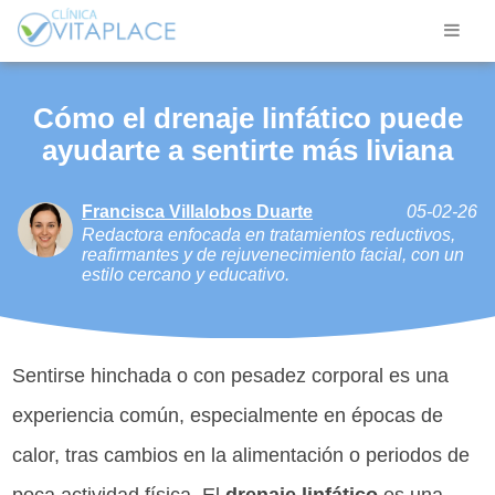
Cómo el drenaje linfático puede
ayudarte a sentirte más liviana
Francisca Villalobos Duarte
05-02-26
Redactora enfocada en tratamientos reductivos,
reafirmantes y de rejuvenecimiento facial, con un
estilo cercano y educativo.
Sentirse hinchada o con pesadez corporal es una
experiencia común, especialmente en épocas de
calor, tras cambios en la alimentación o periodos de