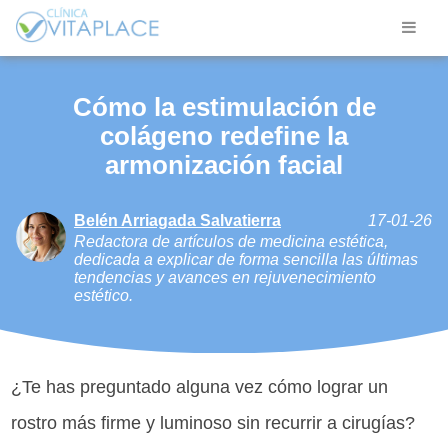
Cómo la estimulación de
colágeno redefine la
armonización facial
Belén Arriagada Salvatierra
17-01-26
Redactora de artículos de medicina estética,
dedicada a explicar de forma sencilla las últimas
tendencias y avances en rejuvenecimiento
estético.
¿Te has preguntado alguna vez cómo lograr un
rostro más firme y luminoso sin recurrir a cirugías?