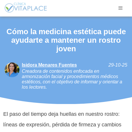
Cómo la medicina estética puede
ayudarte a mantener un rostro
joven
Isidora Menares Fuentes
29-10-25
Creadora de contenidos enfocada en
armonización facial y procedimientos médicos
estéticos, con el objetivo de informar y orientar a
los lectores.
El paso del tiempo deja huellas en nuestro rostro:
líneas de expresión, pérdida de firmeza y cambios