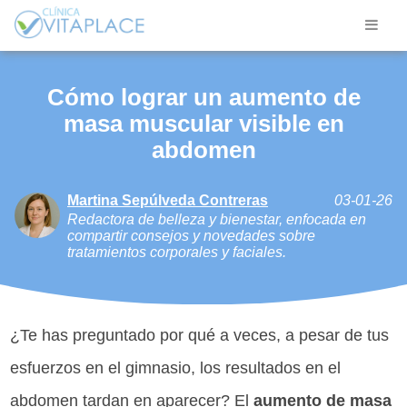
Cómo lograr un aumento de
masa muscular visible en
abdomen
Martina Sepúlveda Contreras
03-01-26
Redactora de belleza y bienestar, enfocada en
compartir consejos y novedades sobre
tratamientos corporales y faciales.
¿Te has preguntado por qué a veces, a pesar de tus
esfuerzos en el gimnasio, los resultados en el
abdomen tardan en aparecer? El
aumento de masa