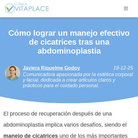
Cómo lograr un manejo efectivo
de cicatrices tras una
abdominoplastia
Javiera Riquelme Godoy
19-12-25
Comunicadora apasionada por la estética corporal
y facial, dedicada a crear artículos claros y
prácticos para el cuidado personal.
El proceso de recuperación después de una
abdominoplastia implica varios desafíos, siendo el
manejo de cicatrices
uno de los más importantes