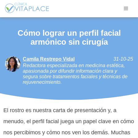
Cómo lograr un perfil facial
armónico sin cirugía
Camila Restrepo Vidal
31-10-25
Redactora especializada en medicina estética,
apasionada por difundir información clara y
segura sobre tratamientos faciales y técnicas de
rejuvenecimiento.
El rostro es nuestra carta de presentación y, a
menudo, el perfil facial juega un papel clave en cómo
nos percibimos y cómo nos ven los demás. Muchas