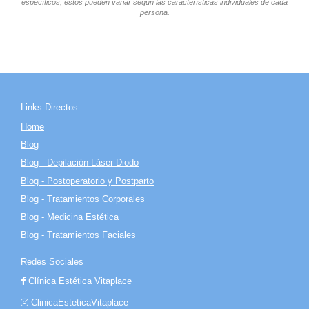
específicos; estos pueden variar según las características individuales de cada
persona.
Links Directos
Home
Blog
Blog - Depilación Láser Diodo
Blog - Postoperatorio y Postparto
Blog - Tratamientos Corporales
Blog - Medicina Estética
Blog - Tratamientos Faciales
Redes Sociales
Clínica Estética Vitaplace
ClinicaEsteticaVitaplace