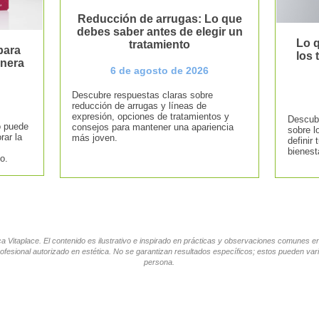
Reducción de arrugas: Lo que
debes saber antes de elegir un
Lo q
tratamiento
para
los
anera
6 de agosto de 2026
Descubre respuestas claras sobre
reducción de arrugas y líneas de
expresión, opciones de tratamientos y
Descubr
o puede
consejos para mantener una apariencia
sobre l
rar la
más joven.
definir 
bienest
o.
tica Vitaplace. El contenido es ilustrativo e inspirado en prácticas y observaciones comunes 
ofesional autorizado en estética. No se garantizan resultados específicos; estos pueden vari
persona.