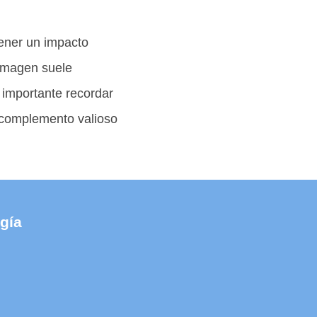
tener un impacto
 imagen suele
s importante recordar
 complemento valioso
gía