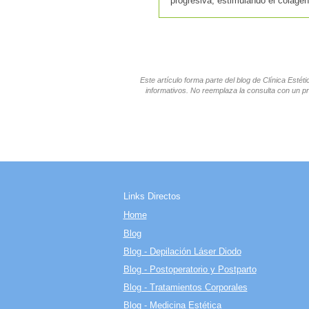
progresiva, estimulando el colágen
Este artículo forma parte del blog de Clínica Esté
informativos. No reemplaza la consulta con un pr
Links Directos
Home
Blog
Blog - Depilación Láser Diodo
Blog - Postoperatorio y Postparto
Blog - Tratamientos Corporales
Blog - Medicina Estética