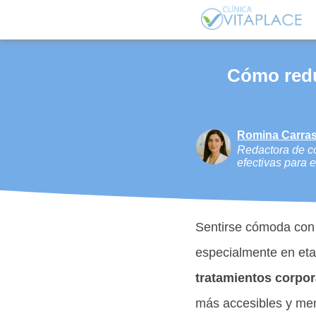
Cómo reduc
Romina Carras
Redactora de co
efectivas para 
Sentirse cómoda con 
especialmente en eta
tratamientos corpor
más accesibles y men