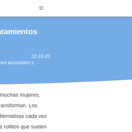
ratamientos
22-10-25
nes accesibles y
r muchas mujeres,
transforman. Los
lternativas cada vez
 rollitos que suelen