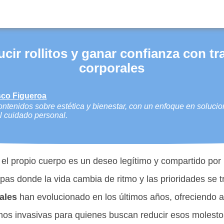
ir rollitos y ganar confianza con t
corporales
co Figueroa
ntenidos sobre estética y bienestar, con un enfoque en solucio
el cuidado personal.
el propio cuerpo es un deseo legítimo y compartido po
pas donde la vida cambia de ritmo y las prioridades se 
ales
han evolucionado en los últimos años, ofreciendo a
os invasivas para quienes buscan reducir esos molestos