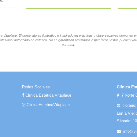
o.
tica Vitaplace. El contenido es ilustrativo e inspirado en prácticas y observaciones comunes 
ofesional autorizado en estética. No se garantizan resultados específicos; estos pueden vari
persona.
Redes Sociales
Clínica Est
Clínica Estética Vitaplace
7 Norte 6
ClinicaEsteticaVitaplace
Horario:
Lun a Vie: 
Sábado: 10:
info@vit