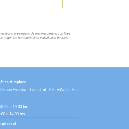
en estética, presentado de manera general con fines
ar según las características individuales de cada
ética Vitaplace
45 con Avenida Libertad, of. 405, Viña del Mar
10:00 a 19:00 hrs.
00 a 14:00 hrs.
aplace.cl