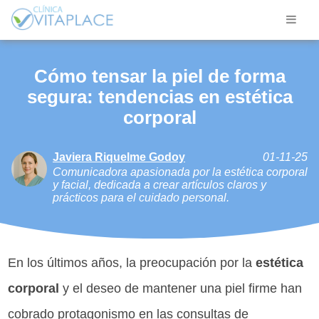
Cómo tensar la piel de forma
segura: tendencias en estética
corporal
Javiera Riquelme Godoy
01-11-25
Comunicadora apasionada por la estética corporal
y facial, dedicada a crear artículos claros y
prácticos para el cuidado personal.
En los últimos años, la preocupación por la
estética
corporal
y el deseo de mantener una piel firme han
cobrado protagonismo en las consultas de