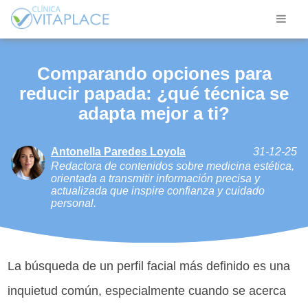
Comparando opciones para
reducir papada: ¿qué técnica se
adapta mejor a ti?
Antonella Paredes Loyola
31-12-25
Redactora de contenidos sobre medicina estética,
orientada a transmitir información precisa y
actualizada que inspire confianza y cuidado
personal.
La búsqueda de un perfil facial más definido es una
inquietud común, especialmente cuando se acerca