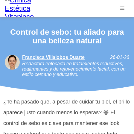
Control de sebo: tu aliado para
una belleza natural
Francisca Villalobos Duarte
26-01-26
Redactora enfocada en tratamientos reductivos,
reafirmantes y de rejuvenecimiento facial, con un
estilo cercano y educativo.
¿Te ha pasado que, a pesar de cuidar tu piel, el brillo
aparece justo cuando menos lo esperas? 😅 El
control de sebo es clave para mantener ese look