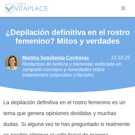
¿Depilación definitiva en el rostro
femenino? Mitos y verdades
Martina Sepúlveda Contreras
12-10-25
Redactora de belleza y bienestar, enfocada en
compartir consejos y novedades sobre
tratamientos corporales y faciales.
La depilación definitiva en el rostro femenino es un
tema que genera opiniones divididas y muchas
dudas. Si alguna vez te has preguntado si realmente