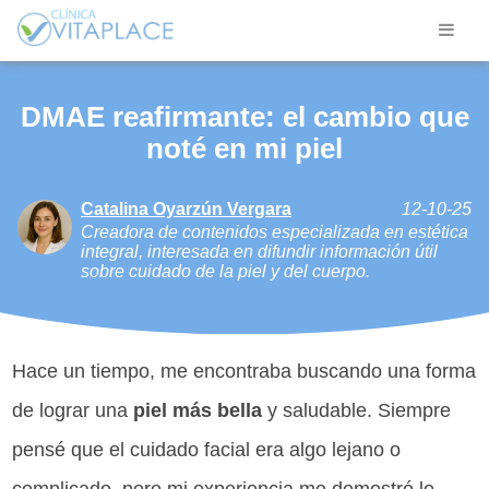
DMAE reafirmante: el cambio que
noté en mi piel
Catalina Oyarzún Vergara
12-10-25
Creadora de contenidos especializada en estética
integral, interesada en difundir información útil
sobre cuidado de la piel y del cuerpo.
Hace un tiempo, me encontraba buscando una forma
de lograr una
piel más bella
y saludable. Siempre
pensé que el cuidado facial era algo lejano o