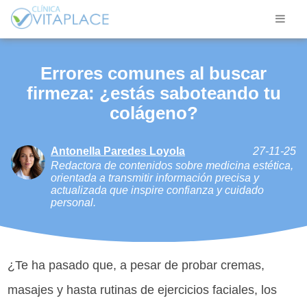
Errores comunes al buscar
firmeza: ¿estás saboteando tu
colágeno?
Antonella Paredes Loyola
27-11-25
Redactora de contenidos sobre medicina estética,
orientada a transmitir información precisa y
actualizada que inspire confianza y cuidado
personal.
¿Te ha pasado que, a pesar de probar cremas,
masajes y hasta rutinas de ejercicios faciales, los