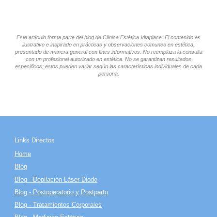
Este artículo forma parte del blog de Clínica Estética Vitaplace. El contenido es
ilustrativo e inspirado en prácticas y observaciones comunes en estética,
presentado de manera general con fines informativos. No reemplaza la consulta
con un profesional autorizado en estética. No se garantizan resultados
específicos; estos pueden variar según las características individuales de cada
persona.
Links Directos
Home
Blog
Blog - Depilación Láser Diodo
Blog - Postoperatorio y Postparto
Blog - Tratamientos Corporales