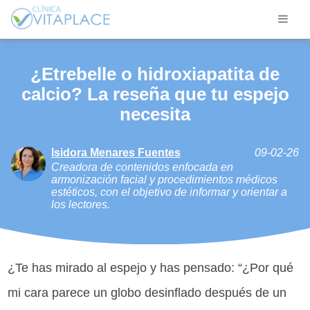
¿Etrebelle o hidroxiapatita de
calcio? La reseña que tu espejo
necesita
Isidora Menares Fuentes
09-02-26
Creadora de contenidos enfocada en
armonización facial y procedimientos médicos
estéticos, con el objetivo de informar y orientar a
los lectores.
¿Te has mirado al espejo y has pensado: “¿Por qué
mi cara parece un globo desinflado después de un