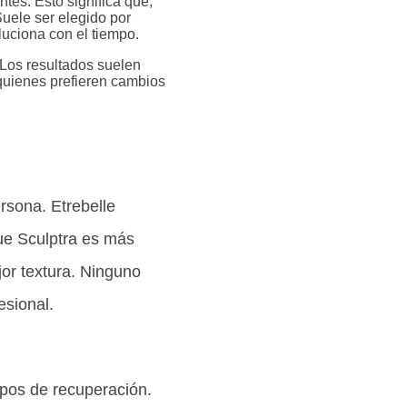
tes. Esto significa que,
Suele ser elegido por
uciona con el tiempo.
 Los resultados suelen
 quienes prefieren cambios
rsona. Etrebelle
que Sculptra es más
jor textura. Ninguno
esional.
pos de recuperación.