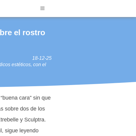
bre el rostro
18-12-25
cos estéticos, con el
“buena cara” sin que
s sobre dos de los
rebelle y Sculptra.
l, sigue leyendo