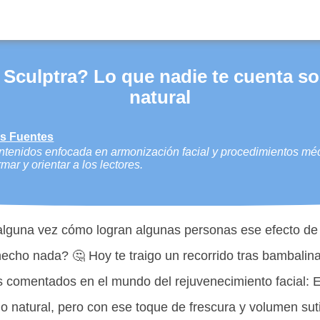
 Sculptra? Lo que nadie te cuenta so
natural
es Fuentes
tenidos enfocada en armonización facial y procedimientos médi
rmar y orientar a los lectores.
lguna vez cómo logran algunas personas ese efecto de 
echo nada? 🤔 Hoy te traigo un recorrido tras bambalina
 comentados en el mundo del rejuvenecimiento facial: Et
o natural, pero con ese toque de frescura y volumen suti