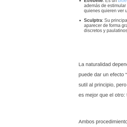
Etrebelle
: Es un
bioe
además de estimular c
quienes quieren ver 
Sculptra
: Su princip
aparecer de forma gr
discretos y paulatinos
La naturalidad depen
puede dar un efecto “
sutil al principio, p
es mejor que el otro:
Ambos procedimientos