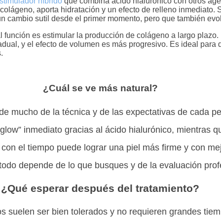
stimulador híbrido
que combina ácido hialurónico con otros agen
olágeno, aporta hidratación y un efecto de relleno inmediato. 
un cambio sutil desde el primer momento, pero que también evol
al función es estimular la producción de colágeno a largo plazo.
adual, y el efecto de volumen es más progresivo. Es ideal para
.
¿Cuál se ve más natural?
de mucho de la técnica y de las expectativas de cada pe
glow” inmediato gracias al ácido hialurónico, mientras 
ero con el tiempo puede lograr una piel más firme y con me
 todo depende de lo que busques y de la evaluación prof
¿Qué esperar después del tratamiento?
 suelen ser bien tolerados y no requieren grandes tiem