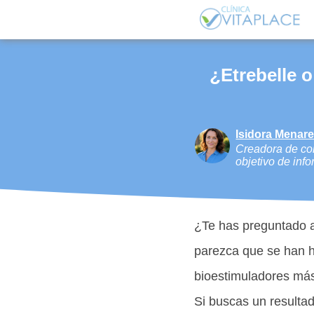
¿Etrebelle o
Isidora Menar
Creadora de con
objetivo de info
¿Te has preguntado a
parezca que se han h
bioestimuladores más
Si buscas un resultad