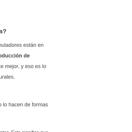
a?
imuladores están en
roducción de
te mejor, y eso es lo
urales.
o lo hacen de formas