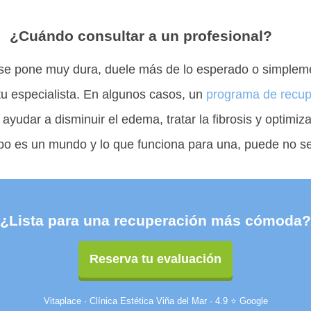
¿Cuándo consultar a un profesional?
 se pone muy dura, duele más de lo esperado o simpleme
tu especialista. En algunos casos, un
programa de recup
yudar a disminuir el edema, tratar la fibrosis y optimizar
o es un mundo y lo que funciona para una, puede no ser
¿Lista para una recuperación más cómoda?
Reserva tu evaluación
Vitaplace · Clínica Estética Viña del Mar · 4.9 ⭐ Google