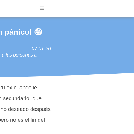
n pánico! 🤪
07-01-26
ar a las personas a
 tu ex cuando le
o secundario” que
o no deseado después
ro no es el fin del