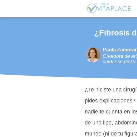
¿Fibrosis d
Paula Zamoran
Creadora de artí
cuidar su piel 
¿Te hiciste una cirug
pides explicaciones? 
nadie te cuenta en 
de una lipo, abdomino
mundo (ni de tu figur