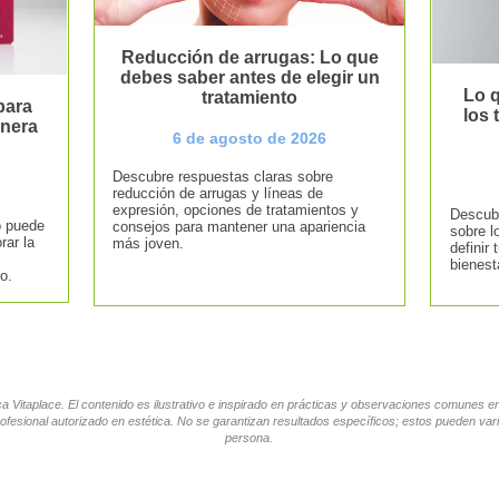
Reducción de arrugas: Lo que
debes saber antes de elegir un
Lo q
tratamiento
para
los
anera
6 de agosto de 2026
Descubre respuestas claras sobre
reducción de arrugas y líneas de
expresión, opciones de tratamientos y
Descubr
o puede
consejos para mantener una apariencia
sobre l
rar la
más joven.
definir 
bienest
o.
tica Vitaplace. El contenido es ilustrativo e inspirado en prácticas y observaciones comunes 
ofesional autorizado en estética. No se garantizan resultados específicos; estos pueden vari
persona.