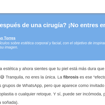
espués de una cirugía? ¡No entres e
o Torres
culos sobre estética corporal y facial, con el objetivo de inspir
y su imagen.
ía estética y ahora sientes que tu piel está más dura que
😅 Tranquila, no eres la única. La
fibrosis
es ese “efect
los grupos de WhatsApp, pero que aparece como invitad
plastia o cualquier retoque. Y sí, puede ser incómoda, pe
a soñada).