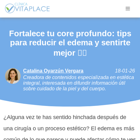
Fortalece tu core profundo: tips
para reducir el edema y sentirte
mejor 🤸‍♀️
Catalina Oyarzún Vergara
18-01-26
Creadora de contenidos especializada en estética
integral, interesada en difundir información útil
sobre cuidado de la piel y del cuerpo.
¿Alguna vez te has sentido hinchada después de
una cirugía o un proceso estético? El edema es más
común de lo que parece y puede afectar cómo te ves