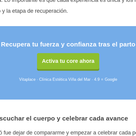
. Lo importante es que cada experiencia es única y los 
o y la etapa de recuperación.
Recupera tu fuerza y confianza tras el parto
Activa tu core ahora
Vitaplace · Clínica Estética Viña del Mar · 4.9 ⭐ Google
scuchar el cuerpo y celebrar cada avance
 fue dejar de compararme y empezar a celebrar cada p