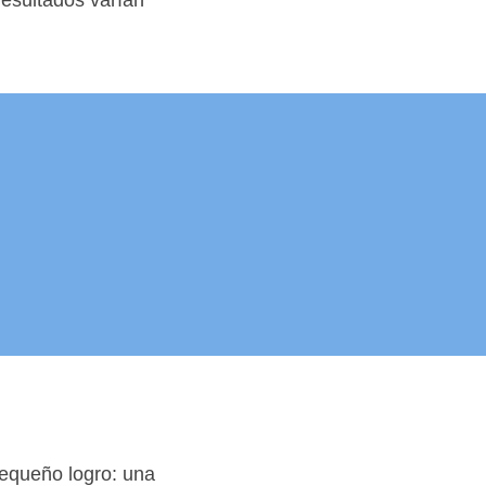
resultados varían
equeño logro: una