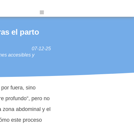
as el parto
07-12-25
nes accesibles y
por fuera, sino
e profundo”, pero no
a zona abdominal y el
 cómo este proceso