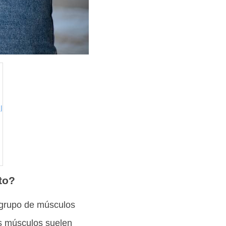
l
to?
 grupo de músculos
os músculos suelen