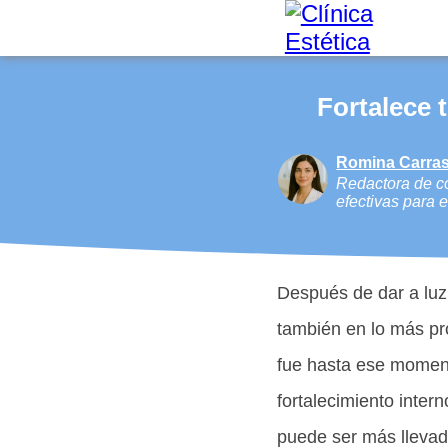
Fortalece 
Romina Carras
Redactora de co
efectivas para 
Después de dar a luz,
también en lo más pr
fue hasta ese momento
fortalecimiento inter
puede ser más llevade