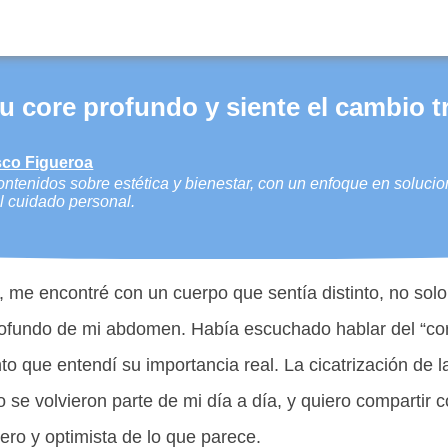
tu core profundo y siente el cambio tr
co Figueroa
ntenidos sobre estética y bienestar, con un enfoque en solucio
el cuidado personal.
 me encontré con un cuerpo que sentía distinto, no solo 
ofundo de mi abdomen. Había escuchado hablar del “cor
 que entendí su importancia real. La cicatrización de l
no se volvieron parte de mi día a día, y quiero compartir
ro y optimista de lo que parece.