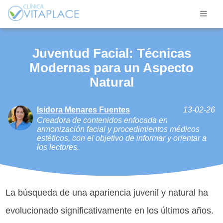
Juventud Facial: Técnicas
Modernas para un Aspecto
Natural
Isidora Menares Fuentes
13-02-26
Creadora de contenidos enfocada en
armonización facial y procedimientos médicos
estéticos, con el objetivo de informar y orientar a
los lectores.
La búsqueda de una apariencia juvenil y natural ha
evolucionado significativamente en los últimos años.