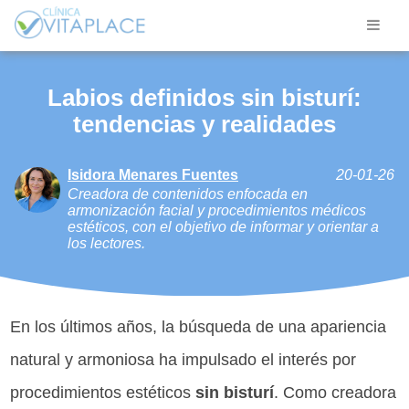
Labios definidos sin bisturí:
tendencias y realidades
Isidora Menares Fuentes
20-01-26
Creadora de contenidos enfocada en
armonización facial y procedimientos médicos
estéticos, con el objetivo de informar y orientar a
los lectores.
En los últimos años, la búsqueda de una apariencia
natural y armoniosa ha impulsado el interés por
procedimientos estéticos
sin bisturí
. Como creadora