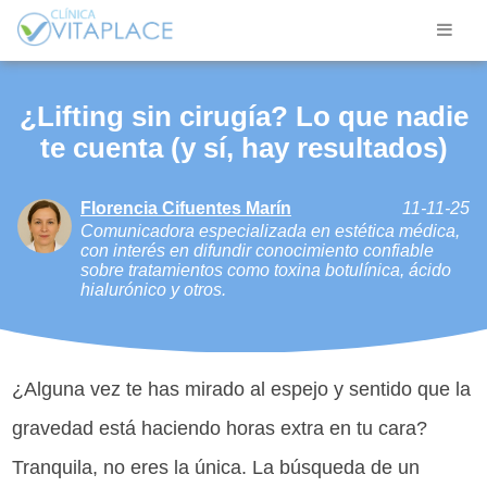
¿Lifting sin cirugía? Lo que nadie
te cuenta (y sí, hay resultados)
Florencia Cifuentes Marín
11-11-25
Comunicadora especializada en estética médica,
con interés en difundir conocimiento confiable
sobre tratamientos como toxina botulínica, ácido
hialurónico y otros.
¿Alguna vez te has mirado al espejo y sentido que la
gravedad está haciendo horas extra en tu cara?
Tranquila, no eres la única. La búsqueda de un