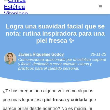
Logra una suavidad facial que se
nota: rutina inspiradora para una
piel fresca ✨
Javiera Riquelme Godoy
26-11-25
Comunicadora apasionada por la estética corporal
y facial, dedicada a crear artículos claros y
prácticos para el cuidado personal.
¿Te has preguntado alguna vez cómo algunas
personas logran esa
piel fresca y cuidada
que
parece brillar desde adentro? No es magia, ni