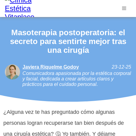
Masoterapia postoperatoria: el
secreto para sentirte mejor tras
una cirugía
Javiera Riquelme Godoy
23-12-25
Comunicadora apasionada por la estética corporal
y facial, dedicada a crear artículos claros y
prácticos para el cuidado personal.
¿Alguna vez te has preguntado cómo algunas
personas logran recuperarse tan bien después de
una cirugía estética? 🤔 Yo también. Y déjame