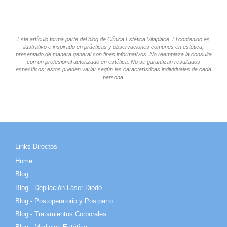
Este artículo forma parte del blog de Clínica Estética Vitaplace. El contenido es
ilustrativo e inspirado en prácticas y observaciones comunes en estética,
presentado de manera general con fines informativos. No reemplaza la consulta
con un profesional autorizado en estética. No se garantizan resultados
específicos; estos pueden variar según las características individuales de cada
persona.
Links Directos
Home
Blog
Blog - Depilación Láser Diodo
Blog - Postoperatorio y Postparto
Blog - Tratamientos Corporales