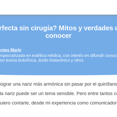
rfecta sin cirugía? Mitos y verdades
conocer
entes Marín
pecializada en estética médica, con interés en difundir conoc
o toxina botulínica, ácido hialurónico y otros.
lograr una nariz más armónica sin pasar por el quirófano
a nariz puede ser un tema sensible. Pero entre tantos co
 quiero contarte, desde mi experiencia como comunicador