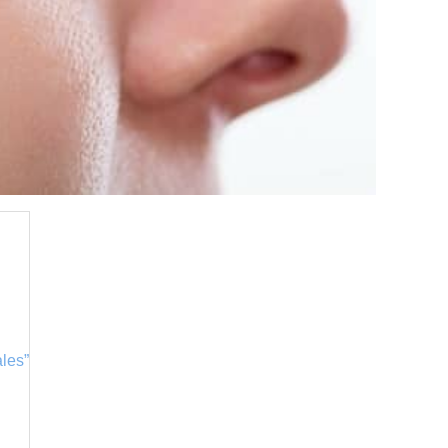
ales”