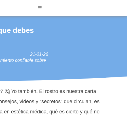
 que debes
21-01-26
imiento confiable sobre
? 🤔 Yo también. El rostro es nuestra carta
nsejos, videos y “secretos” que circulan, es
a en estética médica, qué es cierto y qué no