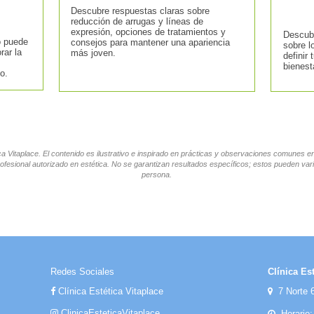
Descubre respuestas claras sobre
reducción de arrugas y líneas de
expresión, opciones de tratamientos y
Descubr
o puede
consejos para mantener una apariencia
sobre l
rar la
más joven.
definir 
bienest
o.
tica Vitaplace. El contenido es ilustrativo e inspirado en prácticas y observaciones comunes 
ofesional autorizado en estética. No se garantizan resultados específicos; estos pueden vari
persona.
Redes Sociales
Clínica Est
Clínica Estética Vitaplace
7 Norte 6
ClinicaEsteticaVitaplace
Horario: