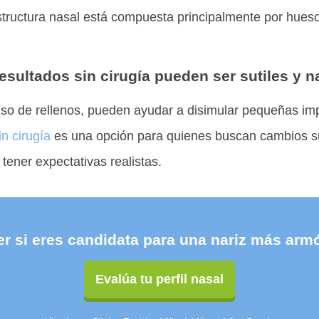
estructura nasal está compuesta principalmente por hueso
esultados sin cirugía pueden ser sutiles y n
so de rellenos, pueden ayudar a disimular pequeñas imp
in cirugía
es una opción para quienes buscan cambios suti
ener expectativas realistas.
er si eres candidata para una nariz más armó
Evalúa tu perfil nasal