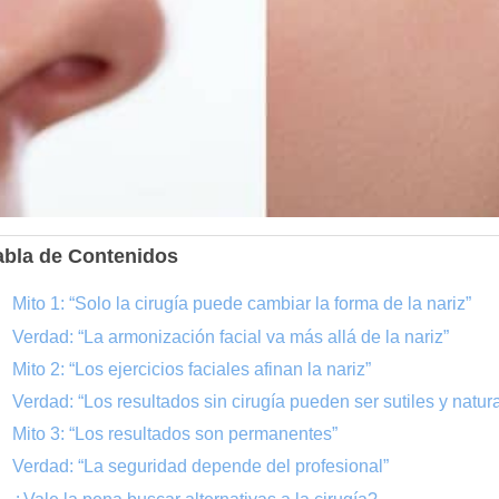
abla de Contenidos
Mito 1: “Solo la cirugía puede cambiar la forma de la nariz”
Verdad: “La armonización facial va más allá de la nariz”
Mito 2: “Los ejercicios faciales afinan la nariz”
Verdad: “Los resultados sin cirugía pueden ser sutiles y natur
Mito 3: “Los resultados son permanentes”
Verdad: “La seguridad depende del profesional”