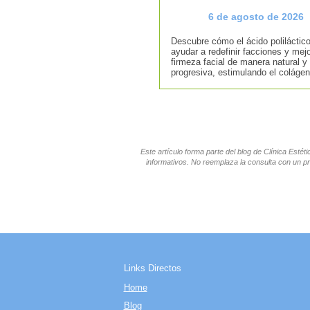
6 de agosto de 2026
Descubre cómo el ácido poliláctic
ayudar a redefinir facciones y mejo
firmeza facial de manera natural y
progresiva, estimulando el colágen
Este artículo forma parte del blog de Clínica Esté
informativos. No reemplaza la consulta con un pr
Links Directos
Home
Blog