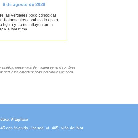
6 de agosto de 2026
e las verdades poco conocidas
os tratamientos combinados para
tu figura y cómo influyen en tu
ar y autoestima.
en estética, presentado de manera general con fines
ar según las características individuales de cada
ética Vitaplace
45 con Avenida Libertad, of. 405, Viña del Mar