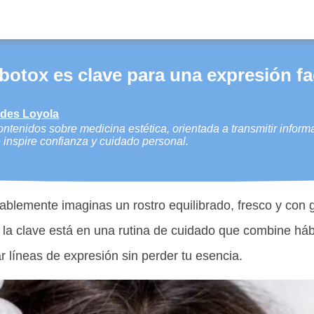
botox es clave para una expresión fa
edes Loyola
ntenidos sobre medicina estética, orientada a transmitir inform
 inspire confianza y cuidado personal.
blemente imaginas un rostro equilibrado, fresco y con g
 la clave está en una rutina de cuidado que combine hábi
 líneas de expresión sin perder tu esencia.