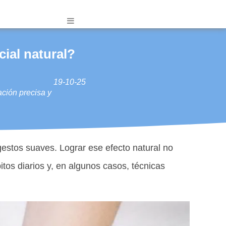
cial natural?
19-10-25
ación precisa y
estos suaves. Lograr ese efecto natural no
tos diarios y, en algunos casos, técnicas