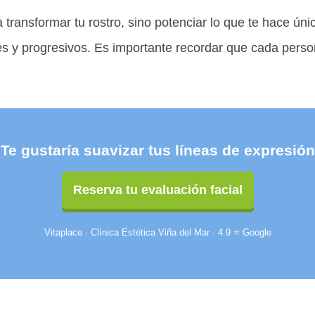
a transformar tu rostro, sino potenciar lo que te hace ún
es y progresivos. Es importante recordar que cada pers
Te gustaría suavizar tus líneas de expresió
Reserva tu evaluación facial
Vitaplace · Clínica Estética Viña del Mar · 4.9 ⭐ Google