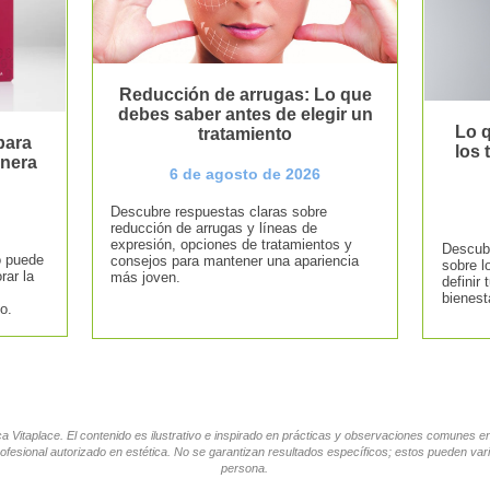
Reducción de arrugas: Lo que
debes saber antes de elegir un
Lo q
tratamiento
para
los
anera
6 de agosto de 2026
Descubre respuestas claras sobre
reducción de arrugas y líneas de
expresión, opciones de tratamientos y
Descubr
o puede
consejos para mantener una apariencia
sobre l
rar la
más joven.
definir 
bienest
o.
tica Vitaplace. El contenido es ilustrativo e inspirado en prácticas y observaciones comunes 
ofesional autorizado en estética. No se garantizan resultados específicos; estos pueden vari
persona.