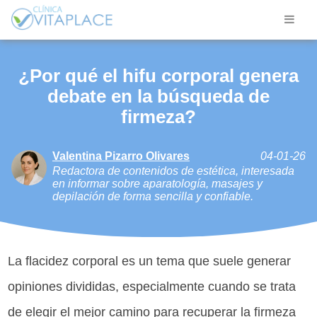
¿Por qué el hifu corporal genera
debate en la búsqueda de
firmeza?
Valentina Pizarro Olivares
04-01-26
Redactora de contenidos de estética, interesada
en informar sobre aparatología, masajes y
depilación de forma sencilla y confiable.
La flacidez corporal es un tema que suele generar
opiniones divididas, especialmente cuando se trata
de elegir el mejor camino para recuperar la firmeza