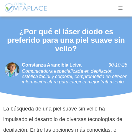
¿Por qué el láser diodo es
preferido para una piel suave sin
vello?
Constanza Arancibia Leiva
30-10-25
Comunicadora especializada en depilación,
estética facial y corporal, comprometida en ofrecer
información clara para elegir el mejor tratamiento.
La búsqueda de una piel suave sin vello ha
impulsado el desarrollo de diversas tecnologías de
depilación. Entre las opciones más conocidas, el