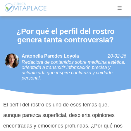
¿Por qué el perfil del rostro
genera tanta controversia?
Antonella Paredes Loyola
20-02-26
Redactora de contenidos sobre medicina estética,
orientada a transmitir información precisa y
actualizada que inspire confianza y cuidado
personal.
El perfil del rostro es uno de esos temas que,
aunque parezca superficial, despierta opiniones
encontradas y emociones profundas. ¿Por qué nos