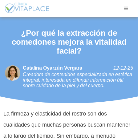
¿Por qué la extracción de
comedones mejora la vitalidad
facial?
Catalina Oyarzún Vergara
12-12-25
Creadora de contenidos especializada en estética
integral, interesada en difundir información útil
sobre cuidado de la piel y del cuerpo.
La firmeza y elasticidad del rostro son dos
cualidades que muchas personas buscan mantener
a lo largo del tiempo. Sin embargo, a menudo