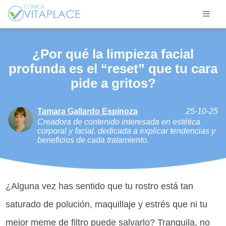
¿Por qué la limpieza facial
profunda es el “reset” que tu cara
pide a gritos?
Tamara Gallardo Espinoza
25-10-25
Creadora de contenido interesada en estética
corporal y facial, dedicada a explicar tendencias y
beneficios de cada tratamiento.
¿Alguna vez has sentido que tu rostro está tan
saturado de polución, maquillaje y estrés que ni tu
mejor meme de filtro puede salvarlo? Tranquila, no