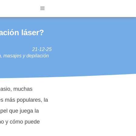
ación láser?
21-12-25
a, masajes y depilación
nasio, muchas
es más populares, la
pel que juega la
mino y cómo puede