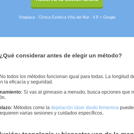
Vitaplace · Clínica Estética Viña del Mar · 4.9 ⭐ Google
¿Qué considerar antes de elegir un método?
No todos los métodos funcionan igual para todas. La longitud
n la eficacia y seguridad.
enamiento:
Si vas al gimnasio a menudo, busca opciones que min
ón.
plazo:
Métodos como la
depilación láser diodo femenina
pueden
equieren varias sesiones y cuidados específicos.