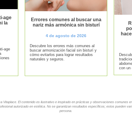
i-age
Errores comunes al buscar una
i la
R
nariz más armónica sin bisturí
po
hace
4 de agosto de 2026
Descubre los errores más comunes al
ti-age
buscar armonización facial sin bisturí y
a
cómo evitarlos para lograr resultados
Descubr
ciones
naturales y seguros.
tradici
abdomen
con un 
tica Vitaplace. El contenido es ilustrativo e inspirado en prácticas y observaciones comunes 
ofesional autorizado en estética. No se garantizan resultados específicos; estos pueden vari
persona.