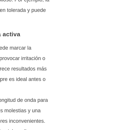
ien tolerada y puede
 activa
uede marcar la
rovocar irritación o
frece resultados más
pre es ideal antes o
ongitud de onda para
os molestias y una
ores inconvenientes.