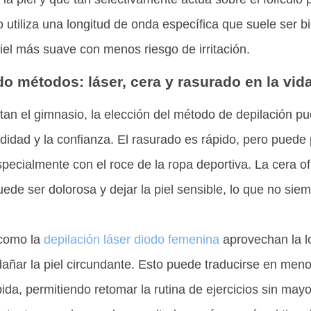
o utiliza una longitud de onda específica que suele ser b
iel más suave con menos riesgo de irritación.
 métodos: láser, cera y rasurado en la vida
tan el gimnasio, la elección del método de depilación p
didad y la confianza. El rasurado es rápido, pero puede p
pecialmente con el roce de la ropa deportiva. La cera o
de ser dolorosa y dejar la piel sensible, lo que no siem
 como la
depilación láser diodo femenina
aprovechan la l
n dañar la piel circundante. Esto puede traducirse en men
da, permitiendo retomar la rutina de ejercicios sin may