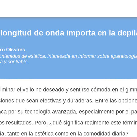
 longitud de onda importa en la depil
rro Olivares
ntenidos de estética, interesada en informar sobre aparatologí
a y confiable.
liminar el vello no deseado y sentirse cómoda en el gim
iones que sean efectivas y duraderas. Entre las opcion
aca por su tecnología avanzada, especialmente por el pa
os resultados. Pero, ¿qué significa realmente este tér
cia, tanto en la estética como en la comodidad diaria?