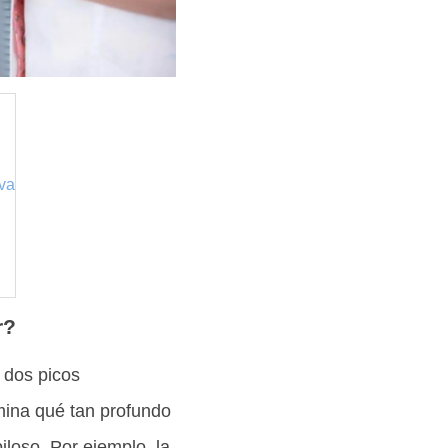
va
r?
e dos picos
rmina qué tan profundo
iloso. Por ejemplo, la