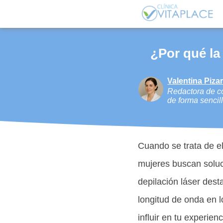
¿Por qué la
Valentina Piza
Redactora de co
de forma sencill
Cuando se trata de e
mujeres buscan soluc
depilación láser dest
longitud de onda en l
influir en tu experien