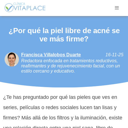
¿Por qué la piel libre de acné se
ve más firme?
Francisca Villalobos Duarte
16-11-25
Redactora enfocada en tratamientos reductivos,
reafirmantes y de rejuvenecimiento facial, con un
estilo cercano y educativo.
¿Te has preguntado por qué las pieles que ves en
series, películas o redes sociales lucen tan lisas y
firmes? Más allá de los filtros y la iluminación, existe