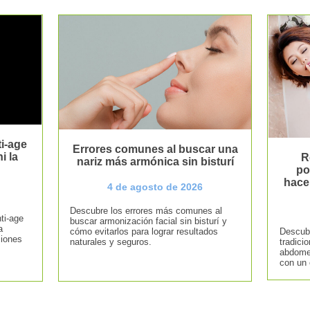
i-age
Errores comunes al buscar una
i la
R
nariz más armónica sin bisturí
po
hace
4 de agosto de 2026
Descubre los errores más comunes al
ti-age
buscar armonización facial sin bisturí y
a
cómo evitarlos para lograr resultados
Descubr
ciones
naturales y seguros.
tradici
abdomen
con un 