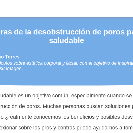
ras de la desobstrucción de poros p
saludable
o Torres
culos sobre estética corporal y facial, con el objetivo de inspir
y su imagen.
ludable es un objetivo común, especialmente cuando se t
trucción de poros. Muchas personas buscan soluciones p
ero ¿realmente conocemos los beneficios y posibles desv
exionar sobre los pros y contras puede ayudarnos a to