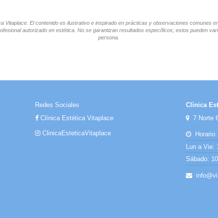
tica Vitaplace. El contenido es ilustrativo e inspirado en prácticas y observaciones comunes 
ofesional autorizado en estética. No se garantizan resultados específicos; estos pueden vari
persona.
Redes Sociales
Clínica Est
Clínica Estética Vitaplace
7 Norte 6
ClinicaEsteticaVitaplace
Horario:
Lun a Vie: 
Sábado: 10:
info@vit