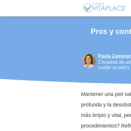
Pros y cont
Paula Zamoran
Creadora de artí
cuidar su piel 
Mantener una piel sa
profunda y la desobs
más limpio y vital, p
procedimientos? Refl