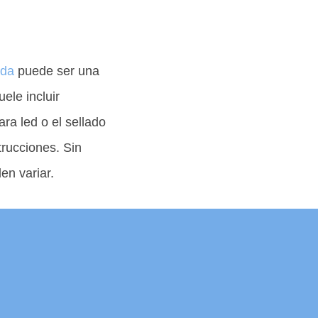
nda
puede ser una
ele incluir
ra led o el sellado
trucciones. Sin
en variar.