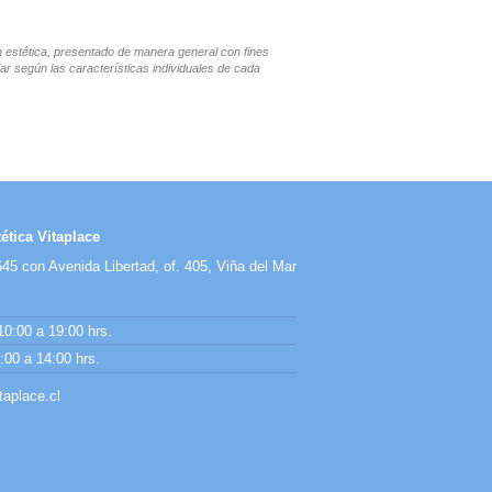
en estética, presentado de manera general con fines
ar según las características individuales de cada
ética Vitaplace
45 con Avenida Libertad, of. 405, Viña del Mar
10:00 a 19:00 hrs.
00 a 14:00 hrs.
aplace.cl